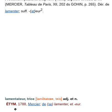
(MERCIER,
Tableau de Paris,
XII, 202 ds GOHIN, p. 265). Dér. de
2
lamenter
; suff.
-(
at
)eur
.
lamentateur, trice
[lamɑ̃tatœʀ, tʀis]
adj. et n.
ÉTYM.
1788,
Mercier
;
de
(
se
) lamenter,
et
-eur.
❖