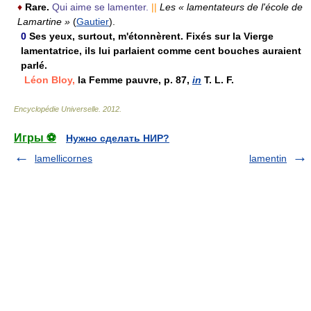
♦
Rare.
Qui aime se lamenter.
||
Les « lamentateurs de l'école de
Lamartine »
(
Gautier
).
0
Ses yeux, surtout, m'étonnèrent. Fixés sur la Vierge
lamentatrice, ils lui parlaient comme cent bouches auraient
parlé.
Léon Bloy,
la Femme pauvre, p. 87,
in
T. L. F.
Encyclopédie Universelle
.
2012
.
Игры ⚽
Нужно сделать НИР?
lamellicornes
lamentin