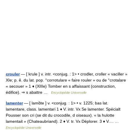
crouler
— [ krule ] v. intr. <conjug. : 1> • crodler, croller « vaciller »
XIe; p. ê. du lat. pop. °corrotulare « faire rouler » ou de °crotalare
« secouer » 1 ♦ (XIIIe) Tomber en s affaissant (construction,
édifice). ⇒ s abattre …
Encyclopédie Universelle
lamenter
— [ lamɑ̃te ] v. <conjug. : 1> • v. 1225; bas lat.
lamentare, class. lamentari 1 ♦ V. intr. Vx Se lamenter. Spécialt
Pousser son cri (se dit du crocodile, d oiseaux). « la hulotte
lamentait » (Chateaubriand). 2 ♦ V. tr. Vx Déplorer. 3 ♦ V.… …
Encyclopédie Universelle