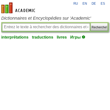
RU
EN
DE
ES
fr-academic.com
Dictionnaires et Encyclopédies sur 'Academic'
Recherche!
interprétations
traductions
livres
Игры ⚽