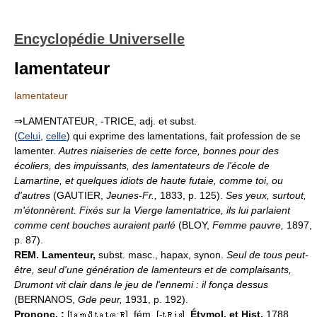
Encyclopédie Universelle
lamentateur
lamentateur
⇒LAMENTATEUR, -TRICE, adj. et subst.
(
Celui
,
celle
) qui exprime des lamentations, fait profession de se
lamenter.
Autres niaiseries de cette force, bonnes pour des
écoliers, des impuissants, des lamentateurs de l'école de
Lamartine, et quelques idiots de haute futaie, comme toi, ou
d'autres
(GAUTIER,
Jeunes-Fr.,
1833, p. 125).
Ses yeux, surtout,
m'étonnèrent. Fixés sur la Vierge lamentatrice, ils lui parlaient
comme cent bouches auraient parlé
(BLOY,
Femme pauvre,
1897,
p. 87).
REM.
Lamenteur,
subst. masc., hapax, synon.
Seul de tous peut-
être, seul d'une génération de lamenteurs et de complaisants,
Drumont vit clair dans le jeu de l'ennemi : il fonça dessus
(BERNANOS,
Gde peur,
1931, p. 192).
Prononc. :
[
], fém. [-
].
Étymol. et Hist.
1788